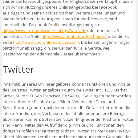
seinen bei Facebook gespeicherten Mitgliedsdaten verknüpft, muss er
sich vor der Nutzung unseres Onlineangebotes bei Facebook
ausloggen und seine Cookies löschen. Weitere Einstellungen und
Widersprüche zur Nutzung von Daten für Werbezwecke, sind
innerhalb der Facebook-Profileinstellungen möglich:
https://www.facebook.com/settings?tab=ads
oder über die US-
amerikanische Seite
http://www.aboutads.info/choices/
oder die EU-
Seite
http://www.youronlinechoices.com/
. Die Einstellungen erfolgen
plattformunabhängig, d.h. sie werden für alle Geräte, wie
Desktopcomputer oder mobile Geräte übernommen.
Twitter
Innerhalb unseres Onlineangebotes können Funktionen und Inhalte
des Dienstes Twitter, angeboten durch die Twitter Inc., 1355 Market
Street, Suite 900, San Francisco, CA 94103, USA, eingebunden werden.
Hierzu können z.B. Inhalte wie Bilder, Videos oder Texte und
Schaltflächen gehören, mit denen Nutzer Ihr Gefallen betreffend die
Inhalte kundtun, den Verfassern der Inhalte oder unsere Beiträge
abonnieren können. Sofern die Nutzer Mitglieder der Plattform Twitter
sind, kann Twitter den Aufruf der o.g. Inhalte und Funktionen den
dortigen Profilen der Nutzer zuordnen. Twitter ist unter dem Privacy-
Shield-Abkommen zertifiziert und bietet hierdurch eine Garantie, das