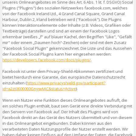
unseres Onlineangebotes im Sinne des Art. 6 Abs. 1 lit. f. DSGVO) Social
Plugins ("Plugins") des sozialen Netzwerkes facebook.com, welches
von der Facebook Ireland Ltd., 4 Grand Canal Square, Grand Canal
Harbour, Dublin 2, Irland betrieben wird ("Facebook"). Die Plugins
können Interaktionselemente oder Inhalte (z.B. Videos, Grafiken oder
Textbeiträge) darstellen und sind an einem der Facebook Logos
erkennbar (weißes „f“ auf blauer Kachel, den Begriffen "Like", "Gefällt
mir" oder einem „Daumen hoch“-Zeichen) oder sind mit dem Zusatz
"Facebook Social Plugin" gekennzeichnet. Die Liste und das Aussehen
der Facebook Social Plugins kann hier eingesehen werden:
https://developers.facebook.com/docs/plugins/
.
Facebook ist unter dem Privacy-Shield-Abkommen zertifiziert und
bietet hierdurch eine Garantie, das europäische Datenschutzrecht
einzuhalten (
https://www.privacyshield.gov/participant?
id=a2zt0000000GnywAAC&status=Active
).
Wenn ein Nutzer eine Funktion dieses Onlineangebotes aufruft, die
ein solches Plugin enthält, baut sein Gerät eine direkte Verbindung mit
den Servern von Facebook auf. Der Inhalt des Plugins wird von
Facebook direkt an das Gerät des Nutzers übermittelt und von diesem
in das Onlineangebot eingebunden. Dabei können aus den
verarbeiteten Daten Nutzungsprofile der Nutzer erstellt werden. Wir
haben daher keinen Einfluss auf den Umfang der Daten, die Facebook