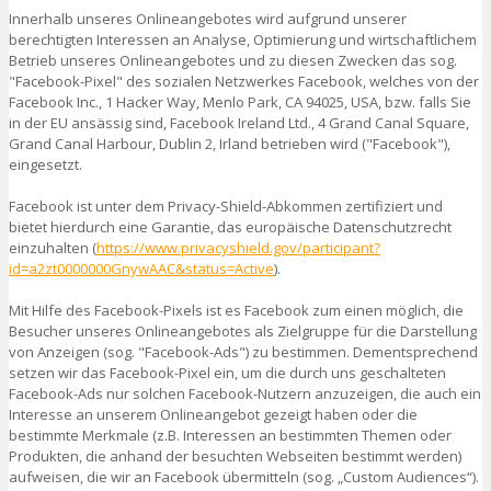
Innerhalb unseres Onlineangebotes wird aufgrund unserer
berechtigten Interessen an Analyse, Optimierung und wirtschaftlichem
Betrieb unseres Onlineangebotes und zu diesen Zwecken das sog.
"Facebook-Pixel" des sozialen Netzwerkes Facebook, welches von der
Facebook Inc., 1 Hacker Way, Menlo Park, CA 94025, USA, bzw. falls Sie
in der EU ansässig sind, Facebook Ireland Ltd., 4 Grand Canal Square,
Grand Canal Harbour, Dublin 2, Irland betrieben wird ("Facebook"),
eingesetzt.
Facebook ist unter dem Privacy-Shield-Abkommen zertifiziert und
bietet hierdurch eine Garantie, das europäische Datenschutzrecht
einzuhalten (
https://www.privacyshield.gov/participant?
id=a2zt0000000GnywAAC&status=Active
).
Mit Hilfe des Facebook-Pixels ist es Facebook zum einen möglich, die
Besucher unseres Onlineangebotes als Zielgruppe für die Darstellung
von Anzeigen (sog. "Facebook-Ads") zu bestimmen. Dementsprechend
setzen wir das Facebook-Pixel ein, um die durch uns geschalteten
Facebook-Ads nur solchen Facebook-Nutzern anzuzeigen, die auch ein
Interesse an unserem Onlineangebot gezeigt haben oder die
bestimmte Merkmale (z.B. Interessen an bestimmten Themen oder
Produkten, die anhand der besuchten Webseiten bestimmt werden)
aufweisen, die wir an Facebook übermitteln (sog. „Custom Audiences“).