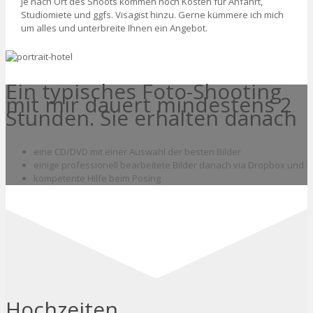
Je nach Ort des Shoots kommen noch Kosten für Anfahrt,
Studiomiete und ggfs. Visagist hinzu. Gerne kümmere ich mich
um alles und unterbreite Ihnen ein Angebot.
Ein typisches Foto-Shooting
mit mir dauert mindestens 2
Stunden. Sie erhalten danach
eine CD/DVD mit einer Auswahl der besten Bilder
einige professionell bearbeitete Bilder danach via Dropbox und
kompetente Hilfe beim Posing
Hochzeiten