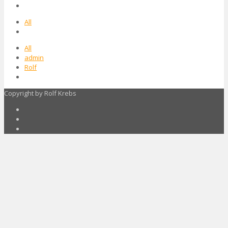
All
All
admin
Rolf
Copyright by Rolf Krebs