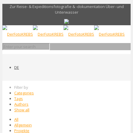
Zur Reise- & Expeditionsfotografie & -dokumentation Über- und
Unterwasser
DE
Filter by
Categories
Tags
Authors
Show all
All
Allgemein
Projekte