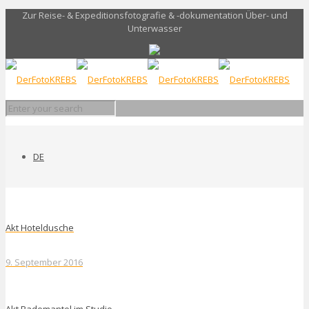
Zur Reise- & Expeditionsfotografie & -dokumentation Über- und
Unterwasser
DE
Akt Hoteldusche
9. September 2016
Akt Bademantel im Studio