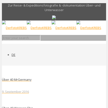
Zur Reise- & Expeditionsfotografie & -dokumentation Über- und
Unterwasser
DE
Über 40 MrGermany
9. September 2016
Über 40 Weisser Chic